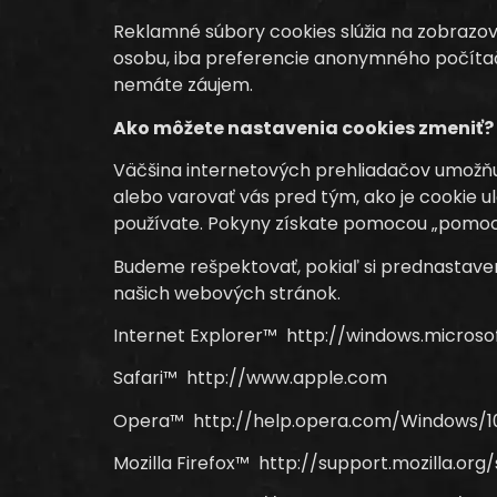
Reklamné súbory cookies slúžia na zobrazova
osobu, iba preferencie anonymného počítač
nemáte záujem.
Ako môžete nastavenia cookies zmeniť?
Väčšina internetových prehliadačov umožňuje
alebo varovať vás pred tým, ako je cookie u
používate. Pokyny získate pomocou „pomocn
Budeme rešpektovať, pokiaľ si prednastave
našich webových stránok.
Internet Explorer™ http://windows.micros
Safari™ http://www.apple.com
Opera™ http://help.opera.com/Windows/10
Mozilla Firefox™ http://support.mozilla.or