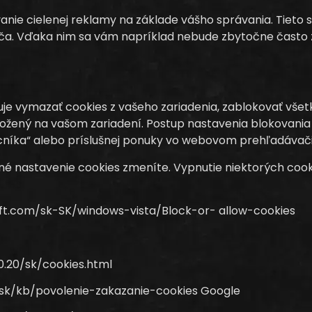
nie cielenej reklamy na základe vášho správania. Tieto s
a. Vďaka nim sa vám napríklad nebude zbytočne často zo
 vymazať cookies z vašeho zariadenia, zablokovať všetky
ložený na vašom zariadení. Postup nastavenia blokovania 
íka“ alebo príslušnej ponuky vo webovom prehľadávači,
né nastavenie cookies zmeníte. Vypnutie niektorých coo
oft.com/sk-SK/windows-vista/Block-or- allow-cookies
.20/sk/cookies.html
g/sk/kb/povolenie-zakazanie-cookies Google