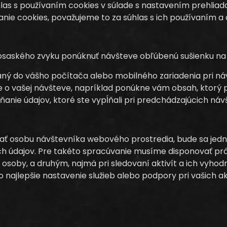
hlas s používaním cookies v súlade s nastavením prehliad
anie cookies, považujeme to za súhlas s ich používaním 
osaského zvyku ponúknuť návšteve obľúbenú sušienku na 
ísaný do vášho počítača alebo mobilného zariadenia pri
o vašej návšteve, napríklad ponúkne vám obsah, ktorý pr
ĺňanie údajov, ktoré ste vypĺňali pri predchádzajúcich n
ať osobu návštevníka webového prostredia, bude sa jed
h údajov. Pre takéto spracúvanie musíme disponovať p
j osoby, a druhým, najmä pri sledovaní aktivít a ich vyh
najlepšie nastavenie služieb alebo podpory pri vašich a