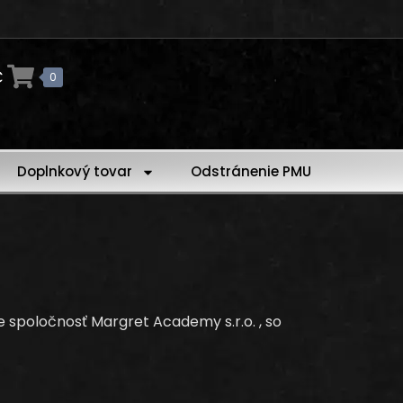
€
0
Doplnkový tovar
Odstránenie PMU
 spoločnosť Margret Academy s.r.o. , so