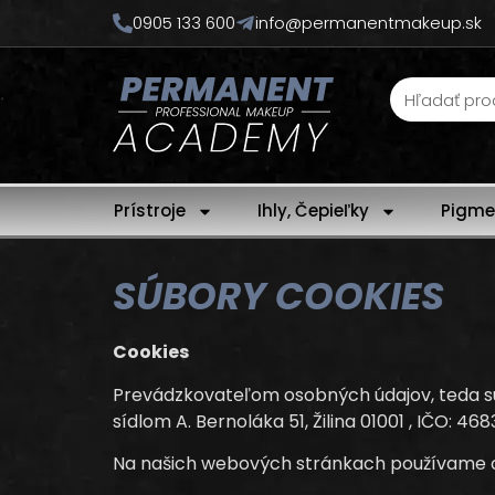
0905 133 600
info@permanentmakeup.sk
Prístroje
Ihly, Čepieľky
Pigme
SÚBORY COOKIES
Cookies
Prevádzkovateľom osobných údajov, teda sub
sídlom A. Bernoláka 51, Žilina 01001 , IČO: 4
Na našich webových stránkach používame co