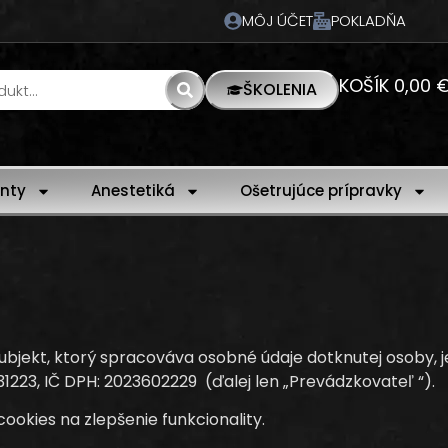
MÔJ ÚČET
POKLADŇA
KOŠÍK
0,00
ŠKOLENIA
nty
Anestetiká
Ošetrujúce prípravky
jekt, ktorý spracováva osobné údaje dotknutej osoby, je
6831223, IČ DPH: 2023602229 (ďalej len „Prevádzkovateľ “).
okies na zlepšenie funkcionality.