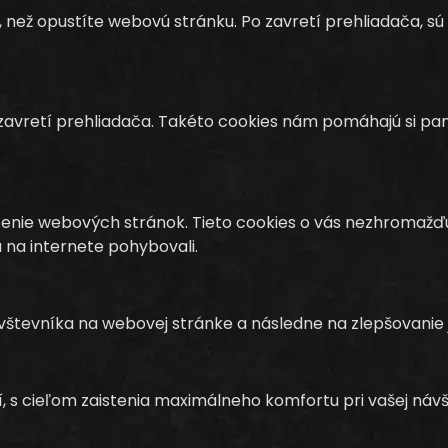
 než opustíte webovú stránku. Po zavretí prehliadača, 
 zavretí prehliadača. Takéto cookies nám pomáhajú si pam
nie webových stránok. Tieto cookies o vás nezhromažďujú 
a na internete pohybovali.
ávštevníka na webovej stránke a následne na zlepšovanie j
, s cieľom zaistenia maximálneho komfortu pri vašej návš