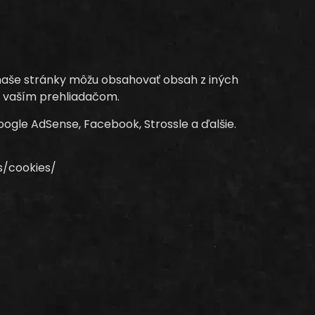
 naše stránky môžu obsahovať obsah z iných
é vaším prehliadačom.
oogle AdSense, Facebook, Strossle a ďalšie.
s/cookies/