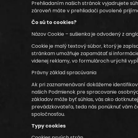
Prehliadaním našich stránok vyjadrujete sú
zároveň máte v prehliadači povolené prijím
Čo sú to cookies?
Názov Cookie – sušienka je odvodený z angl
Cookie je malý textový súbor, ktorý je zap
stránkam umožňuje zapamätať si informácie 
videnej reklamy, vo formulároch urýchli vyp
Právny základ spracúvania
Ak pri zaznamenávaní dokážeme identifikov
našich Podmienok pre spracovanie osobnýc
základov môže byť súhlas, vás ako dotknute
prevádzkovateľa, teda nás ponúknuť vám čo 
spoločnosťou.
Typy cookies
Cookies prvých strán