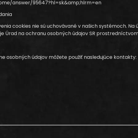
hrome/answer/95647?hl=sk&amp;hlrm=en
dania
venia cookies nie sú uchovávané v našich systémoch. Na
je Úrad na ochranu osobných údajov SR prostredníctvom
ne osobných údajov môžete použiť nasledujúce kontakty: