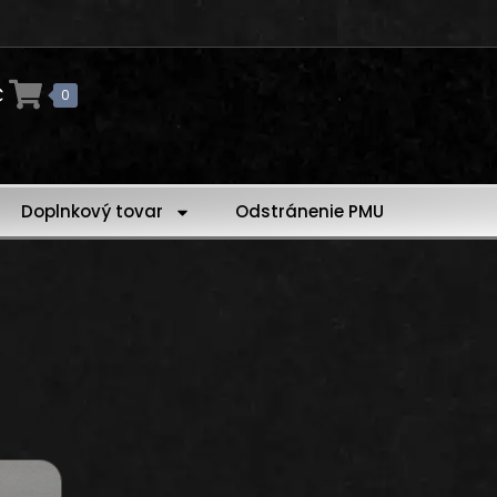
€
0
Doplnkový tovar
Odstránenie PMU