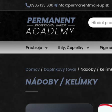
0905 133 600
info@permanentmakeup.sk
Prístroje
Ihly, Čepieľky
Pigme
Domov
/
Doplnkový tovar
/ Nádoby / kelím
NÁDOBY / KELÍMKY