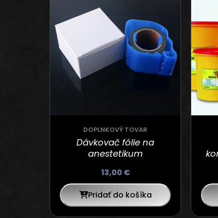
DOPLNKOVÝ TOVAR
Dávkovač fólie na
anestetikum
ko
13,00
€
Pridať do košíka