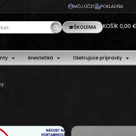
MÔJ ÚČET
POKLADŇA
KOŠÍK
0,00
ŠKOLENIA
nty
Anestetiká
Ošetrujúce prípravky
ky