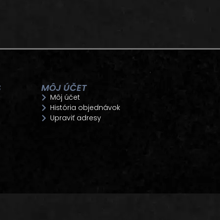
S
MÔJ ÚČET
Môj účet
História objednávok
Upraviť adresy