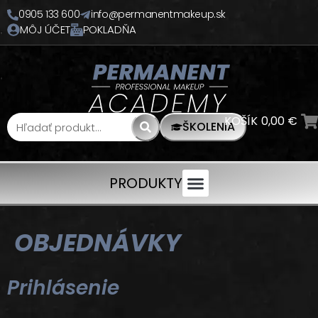
0905 133 600
info@permanentmakeup.sk
MÔJ ÚČET
POKLADŇA
KOŠÍK
0,00
€
ŠKOLENIA
PRODUKTY
OBJEDNÁVKY
Prihlásenie