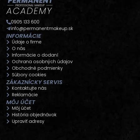
0905 133 600
info@permanentmakeup.sk
INFORMÁCIE
Údaje o firme
O nás
Informácie o dodaní
Ochrana osobných údajov
Obchodné podmienky
Súbory cookies
ZÁKAZNÍCKY SERVIS
Kontaktujte nás
Reklamácie
MÔJ ÚČET
Môj účet
História objednávok
Upraviť adresy