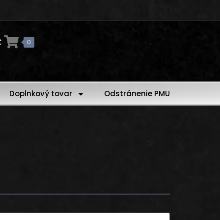
€
0
Doplnkový tovar
Odstránenie PMU