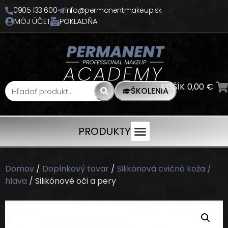
0905 133 600
info@permanentmakeup.sk
MÔJ ÚČET
POKLADŇA
KOŠÍK
0,00
€
ŠKOLENIA
PRODUKTY
Domov
/
Doplnkový tovar
/
Silikónová cvičná koža /
hlava
/ Silikónové oči a pery