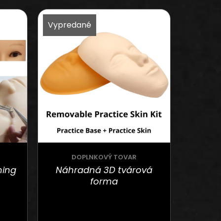
Vypredané
DOPLNKOVÝ TOVAR
ning
Náhradná 3D tvárová
forma