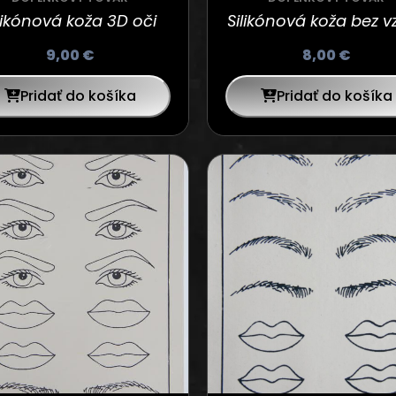
likónová koža 3D oči
Silikónová koža bez v
9,00
€
8,00
€
Pridať do košíka
Pridať do košíka