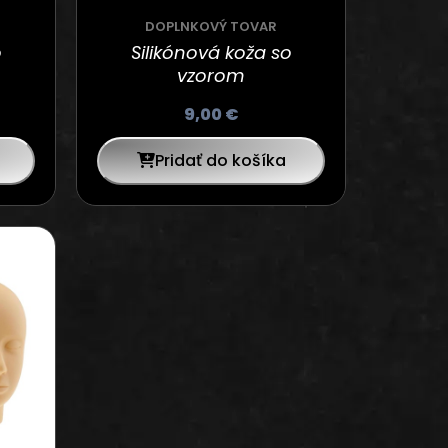
DOPLNKOVÝ TOVAR
o
Silikónová koža so
vzorom
9,00
€
Pridať do košíka