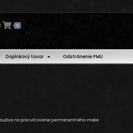
€
0
Doplnkový tovar
Odstránenie PMU
 sa používa na precvičovanie permanentného make