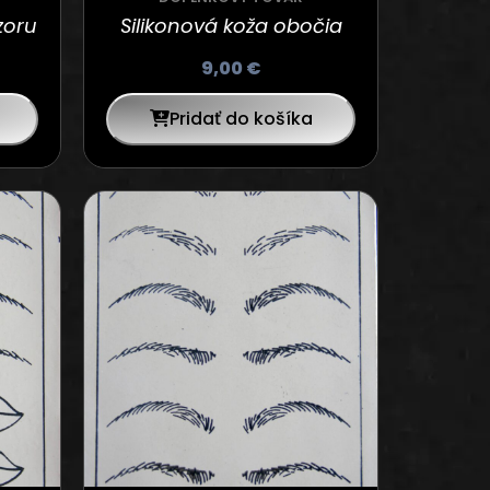
zoru
Silikonová koža obočia
9,00
€
Pridať do košíka