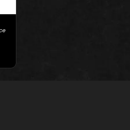
ce
S
MÔJ ÚČET
Môj účet