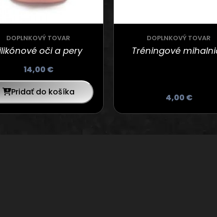
DOPLNKOVÝ TOVAR
DOPLNKOVÝ TOVAR
ilikónové oči a pery
Tréningové mihalni
14,00
€
Pridať do košíka
4,00
€
INFORMÁCIE
ZÁKAZNÍCKY SERVI
Údaje o firme
Kontaktujte nás