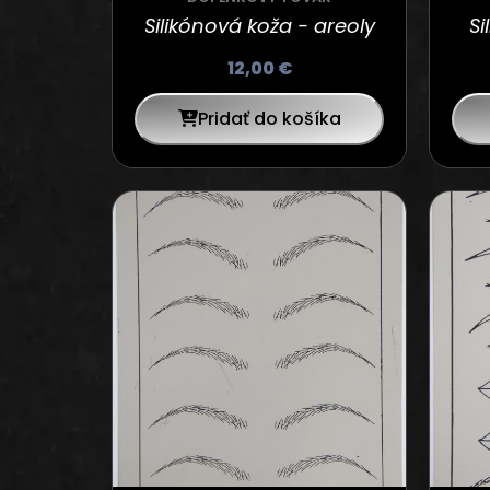
Silikónová koža - areoly
Si
12,00
€
Pridať do košíka