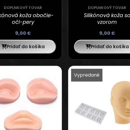
DOPLNKOVÝ TOVAR
DOPLNKOVÝ TOVAR
likónová koža obočie-
Silikónová koža s
oči-pery
vzorom
9,00
€
9,00
€
Pridať do košíka
Pridať do košíka
Vypredané