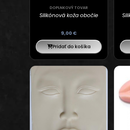
DOPLNKOVÝ TOVAR
Silikónová koža obočie
Si
9,00
€
Pridať do košíka