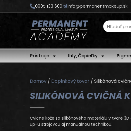
0905 133 600
info@permanentmakeup.sk
Prístroje
Ihly, Čepieľky
Pigme
Domov
/
Doplnkový tovar
/ Silikónová cvičn
SILIKÓNOVÁ CVIČNÁ K
Cvičné kože zo silikónového materiálu v tvare 3D
up-u strojovou aj manuálnou technikou.