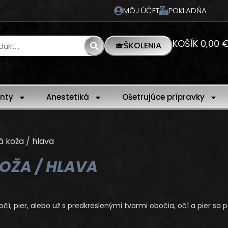
MÔJ ÚČET
POKLADŇA
KOŠÍK
0,00
ŠKOLENIA
nty
Anestetiká
Ošetrujúce prípravky
á koža / hlava
OŽA / HLAVA
 očí, pier, alebo už s predkreslenými tvarmi obočia, očí a pier