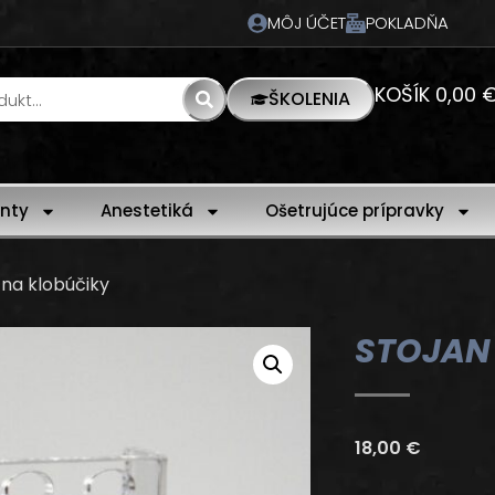
MÔJ ÚČET
POKLADŇA
KOŠÍK
0,00
ŠKOLENIA
nty
Anestetiká
Ošetrujúce prípravky
 na klobúčiky
STOJAN
18,00
€