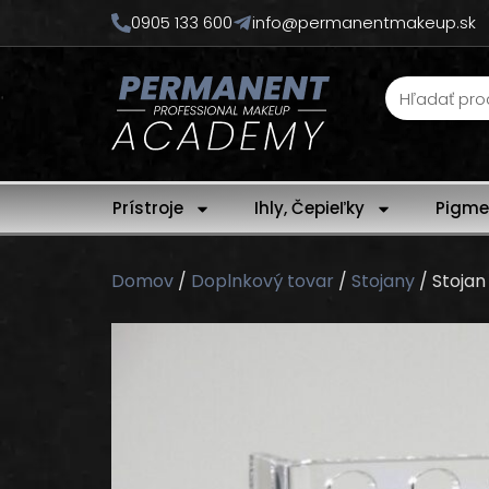
0905 133 600
info@permanentmakeup.sk
Prístroje
Ihly, Čepieľky
Pigme
Domov
/
Doplnkový tovar
/
Stojany
/ Stojan