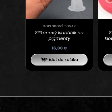
DOPLNKOVÝ TOVAR
Silikónový klobúčik na
S
pigmenty
klo
16,00
€
Pridať do košíka