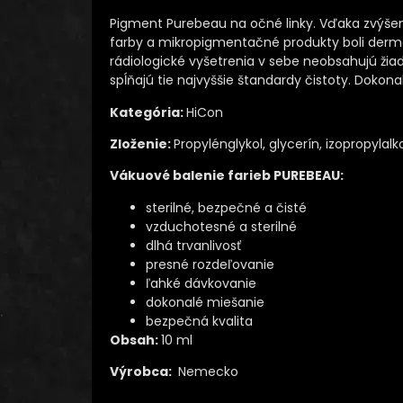
Pigment Purebeau na očné linky. Vďaka zvýšen
farby a mikropigmentačné produkty boli dermat
rádiologické vyšetrenia v sebe neobsahujú žia
spĺňajú tie najvyššie štandardy čistoty. Dokona
Kategória:
HiCon
Zloženie:
Propylénglykol, glycerín, izopropylalk
Vákuové balenie farieb PUREBEAU:
sterilné, bezpečné a čisté
vzduchotesné a sterilné
dlhá trvanlivosť
presné rozdeľovanie
ľahké dávkovanie
dokonalé miešanie
bezpečná kvalita
Obsah:
10 ml
Výrobca:
Nemecko