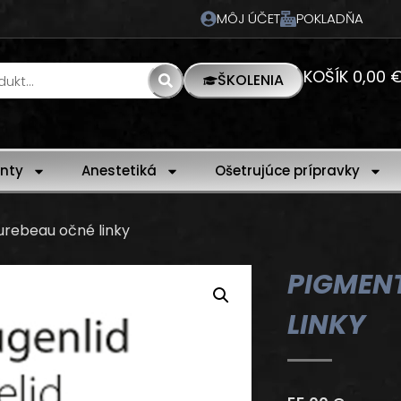
MÔJ ÚČET
POKLADŇA
KOŠÍK
0,00
ŠKOLENIA
nty
Anestetiká
Ošetrujúce prípravky
urebeau očné linky
PIGMEN
LINKY