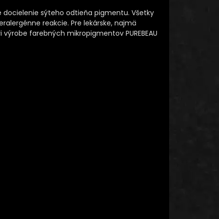
e docielenie sýteho odtieňa pigmentu. Všetky
ralergénne reakcie. Pre lekárske, najmä
é pri výrobe farebných mikropigmentov PUREBEAU