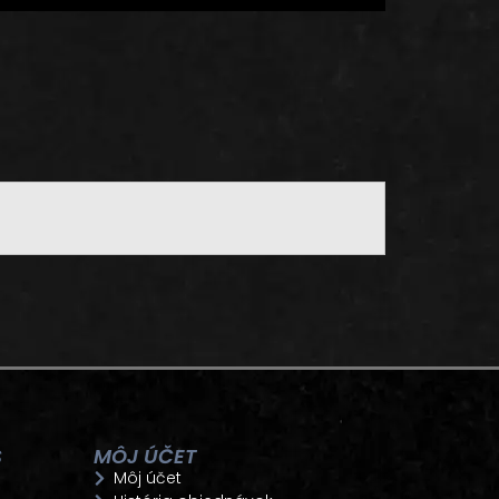
S
MÔJ ÚČET
Môj účet