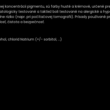
ej koncentrácii pigmentu, sú farby husté a krémové, určené pr
ologicky testované a taktiež boli testované na alergické a hype
dne riziko (napr. pri počítačovej tomografii). Prísady používan
losť, čistota a bezpečnosť.
ohol, chlorid Natrium (+/- sorbitol, …)