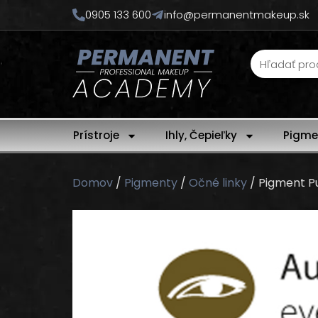
0905 133 600
info@permanentmakeup.sk
Prístroje
Ihly, Čepieľky
Pigme
Domov
/
Pigmenty
/
Očné linky
/ Pigment P