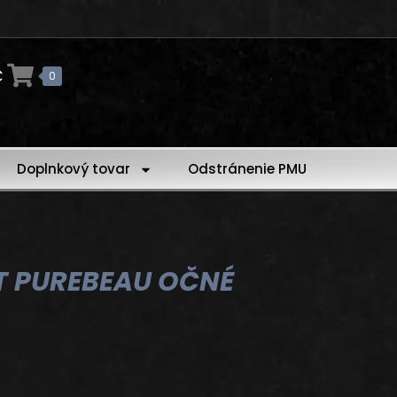
€
0
Doplnkový tovar
Odstránenie PMU
T PUREBEAU OČNÉ