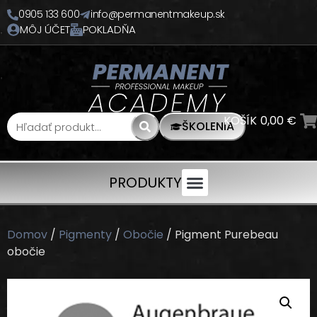
0905 133 600
info@permanentmakeup.sk
MÔJ ÚČET
POKLADŇA
KOŠÍK
0,00
€
ŠKOLENIA
PRODUKTY
Domov
/
Pigmenty
/
Obočie
/ Pigment Purebeau
obočie