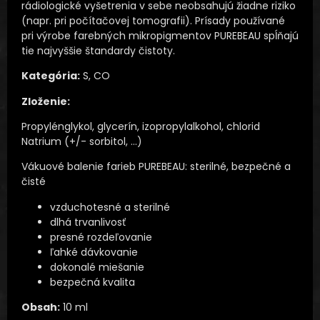
rádiologické vyšetrenia v sebe neobsahujú žiadne riziko
(napr. pri počítačovej tomografii). Prísady používané
pri výrobe farebných mikropigmentov PUREBEAU spĺňajú
tie najvyššie štandardy čistoty.
Kategória:
S, CO
Zloženie:
Propylénglykol, glycerín, izopropylalkohol, chlorid
Natrium (+/- sorbitol, …)
Vákuové balenie farieb PUREBEAU: sterilné, bezpečné a
čisté
vzduchotesné a sterilné
dlhá trvanlivosť
presné rozdeľovanie
ľahké dávkovanie
dokonalé miešanie
bezpečná kvalita
Obsah:
10 ml