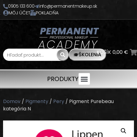
0905 133 600
info@permanentmakeup.sk
MÔJ ÚČET
POKLADŇA
KOŠÍK
0,00
€
ŠKOLENIA
PRODUKTY
Domov
/
Pigmenty
/
Pery
/ Pigment Purebeau
kategória N