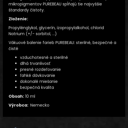
mikropigmentov PUREBEAU spĺňajú tie najvyššie
štandardy čistoty.
Zloženie:
Propylénglykol, glycerín, izopropylalkohol, chlorid
Natrium (+/- sorbitol, …)
Vákuové balenie farieb PUREBEAU: sterilné, bezpečné a
čisté
vzduchotesné a sterilné
dlhá trvanlivosť
presné rozdeľovanie
ľahké dávkovanie
dokonalé miešanie
bezpečná kvalita
Obsah:
10 ml
Výrobca:
Nemecko