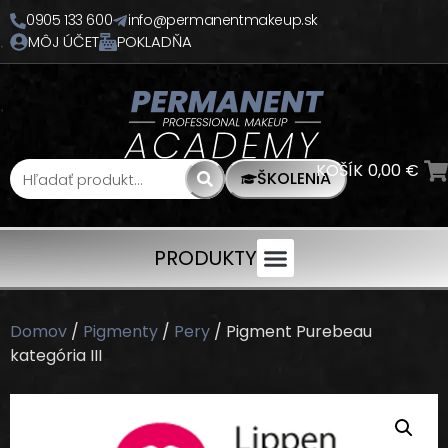
0905 133 600
info@permanentmakeup.sk
MÔJ ÚČET
POKLADŇA
KOŠÍK
0,00
€
ŠKOLENIA
PRODUKTY
Domov
/
Pigmenty
/
Pery
/ Pigment Purebeau
kategória III