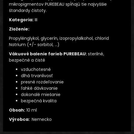
mikropigmentov PUREBEAU spĺňajú tie najvyššie
štandardy čistoty.
Kategoria:
III
Zloženie:
Propylénglykol, glycerín, izopropylalkohol, chlorid
Natrium (+/- sorbitol, …)
Vákuové balenie farieb PUREBEAU:
sterilné,
bezpečné a čisté
vzduchotesné
dlhá trvanlivosť
presné rozdeľovanie
ľahké dávkovanie
dokonalé miešanie
bezpečná kvalita
Obsah:
10 ml
Výrobca:
Nemecko