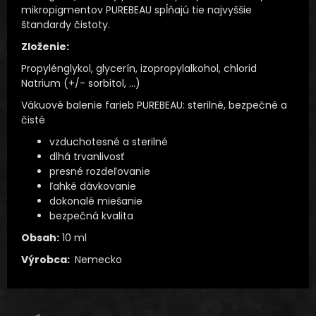
mikropigmentov PUREBEAU spĺňajú tie najvyššie
štandardy čistoty.
Zloženie:
Propylénglykol, glycerín, izopropylalkohol, chlorid
Natrium (+/- sorbitol, …)
Vákuové balenie farieb PUREBEAU: sterilné, bezpečné a
čisté
vzduchotesné a sterilné
dlhá trvanlivosť
presné rozdeľovanie
ľahké dávkovanie
dokonalé miešanie
bezpečná kvalita
Obsah:
10 ml
Výrobca:
Nemecko