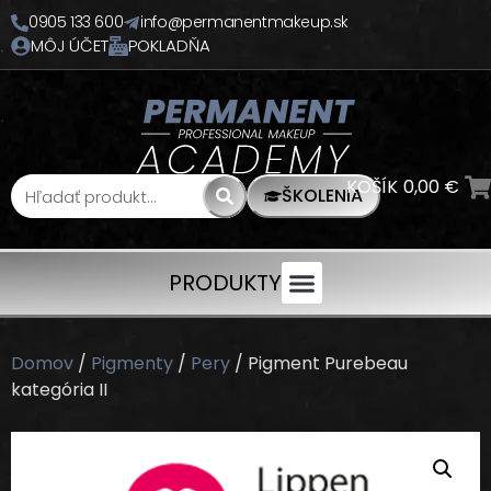
0905 133 600
info@permanentmakeup.sk
MÔJ ÚČET
POKLADŇA
KOŠÍK
0,00
€
ŠKOLENIA
PRODUKTY
Domov
/
Pigmenty
/
Pery
/ Pigment Purebeau
kategória II