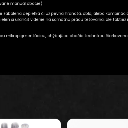
vané manuál obočie)
ne zabalená čepieľka či už pevná hranatá, oblá, alebo kombináci
ielen si uľahčiť videnie na samotnú prácu tetovania, ale takti
ou mikropigmentáciou, chýbajúce obočie technikou čiarkovan