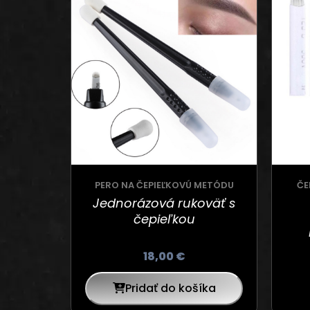
PERO NA ČEPIEĽKOVÚ METÓDU
ČE
Jednorázová rukoväť s
čepieľkou
18,00
€
Pridať do košíka