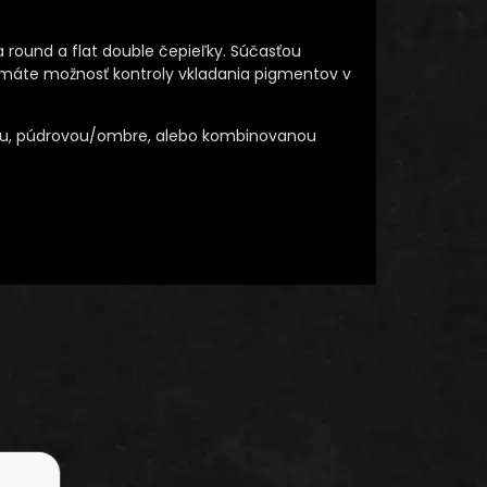
a round a flat double čepieľky. Súčasťou
ež máte možnosť kontroly vkladania pigmentov v
ou, púdrovou/ombre, alebo kombinovanou