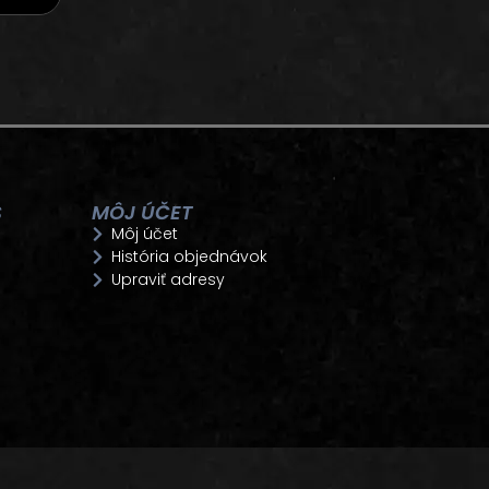
S
MÔJ ÚČET
Môj účet
História objednávok
Upraviť adresy