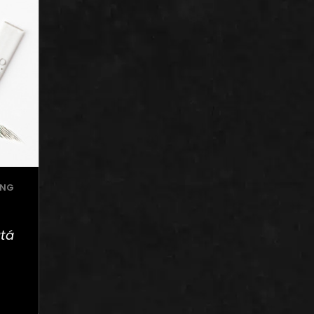
ING
tá