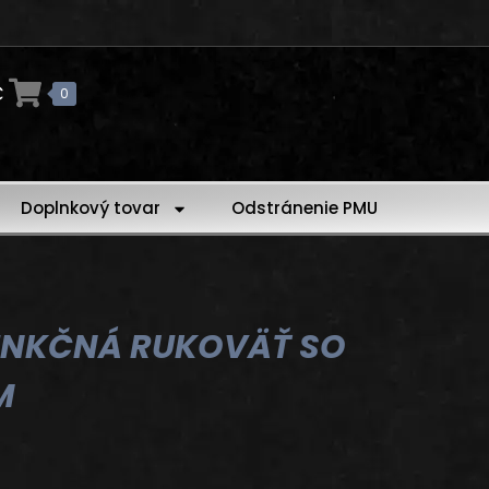
€
0
Doplnkový tovar
Odstránenie PMU
UNKČNÁ RUKOVÄŤ SO
M