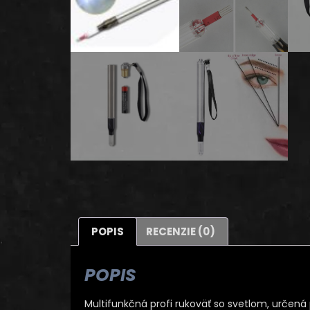
POPIS
RECENZIE (0)
POPIS
Multifunkčná profi rukoväť so svetlom, urče