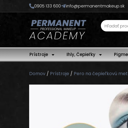
0905 133 600
info@permanentmakeup.sk
Prístroje
Ihly, Čepieľky
Pigme
Domov
/
Prístroje
/
Pero na čepieľkovú me