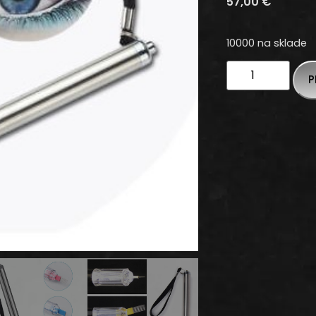
57,00
€
10000 na sklade
P