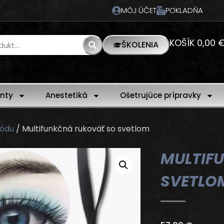
MÔJ ÚČET
POKLADŇA
KOŠÍK
0,00
ŠKOLENIA
nty
Anestetiká
Ošetrujúce prípravky
tódu
/ Multifunkčná rukoväť so svetlom
MULTIF
SVETLO