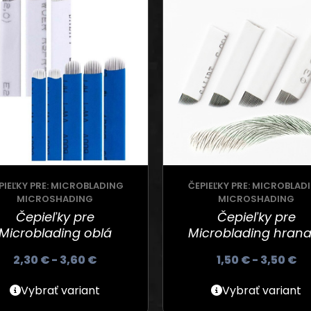
PIEĽKY PRE: MICROBLADING
ČEPIEĽKY PRE: MICROBLAD
MICROSHADING
MICROSHADING
Čepieľky pre
Čepieľky pre
Microblading oblá
Microblading hrana
2,30
€
-
3,60
€
1,50
€
-
3,50
€
Vybrať variant
Vybrať variant