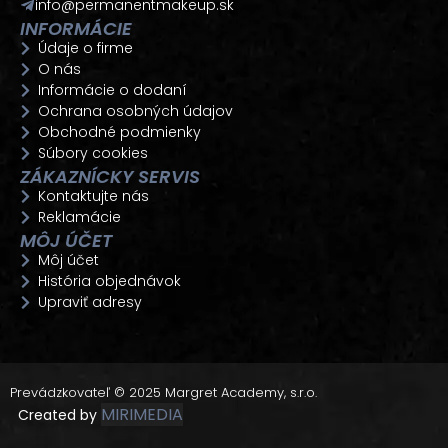
info@permanentmakeup.sk
INFORMÁCIE
Údaje o firme
O nás
Informácie o dodaní
Ochrana osobných údajov
Obchodné podmienky
Súbory cookies
ZÁKAZNÍCKY SERVIS
Kontaktujte nás
Reklamácie
MÔJ ÚČET
Môj účet
História objednávok
Upraviť adresy
Prevádzkovateľ © 2025 Margret Academy, s.r.o.
MIRIMEDIA
Created by