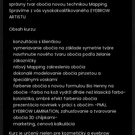
správny tvar obočia novou technikou Mapping.
Spravíme z vás vysokokvalifi­kovaného EYEBROW
ARTISTU.
Obsah kurzu:
konzultácia s klientkou
vymeriavanie obočia na základe symetrie tváre
navrhnutie nového tvaru obočia podľa želanie
zákazníčky
niťový Mapping zakreslenia obočia
dokonalé modelovanie obočia pinzetou a
špeciálnymi voskami
farbenie obočia s novou formulou Bio Henny na
obočie -farba na koži vydrží dlhšie než klasická farba-
koloristika, ombré efekt farbenia obočia
prezentácia noviniek v práci s obočím -PMU,
EYEBROW LAMINATION, zahusťovanie a tvarovanie
obočia 3D chĺpkami-
marketing, cenová kalkulácia
Kurz je určený nielen pre kozmetičky a eyebrow