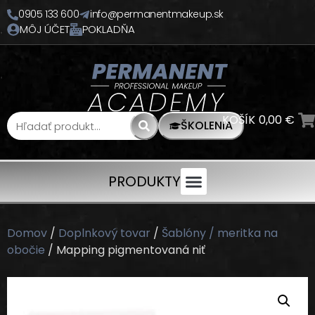
0905 133 600
info@permanentmakeup.sk
MÔJ ÚČET
POKLADŇA
KOŠÍK
0,00
€
ŠKOLENIA
PRODUKTY
Domov
/
Doplnkový tovar
/
Šablóny / meritka na
obočie
/ Mapping pigmentovaná niť