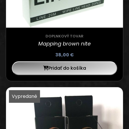
DOPLNKOVÝ TOVAR
Mapping brown nite
38,00
€
Pridať do košíka
Vypredané