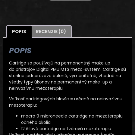
POPIS
RECENZIE (0)
POPIS
Cartrige sa používajú na permanentný make up
do prístrojov Digital PMU MTS mezo-systém. Cartrige sú
sterilne jednorázovo balené, vymeniteľné, vhodné na
všetky typy úkonov na permanentný make-up a
neinvazívnu mezoterapiu.
Veľkosť cartridgových hlavíc = určené na neinvazívnu
mezoterapiu:
macro 9 microneedle cartridge na mezoterapiu
očného okolia
12 ihlové cartridge na tvárovú mezoterapiu
Veľkosti cartrige ihiel uložených vodorovne /vedľa