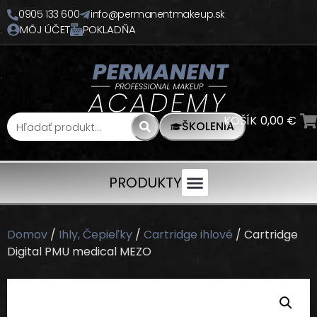
0905 133 600
info@permanentmakeup.sk
MÔJ ÚČET
POKLADŇA
KOŠÍK
0,00
€
ŠKOLENIA
PRODUKTY
Domov
/
Ihly, Čepieľky
/
Cartridge ihlové
/ Cartridge
Digital PMU medical MEZO