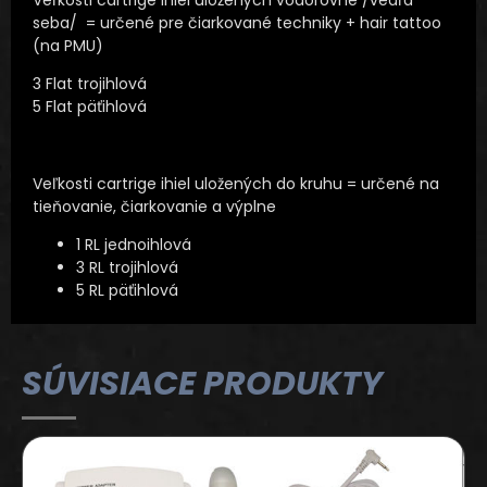
seba/ = určené pre čiarkované techniky + hair tattoo
(na PMU)
3 Flat trojihlová
5 Flat päťihlová
Veľkosti cartrige ihiel uložených do kruhu = určené na
tieňovanie, čiarkovanie a výplne
1 RL jednoihlová
3 RL trojihlová
5 RL päťihlová
SÚVISIACE PRODUKTY