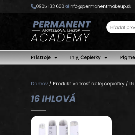
0905 133 600
info@permanentmakeup.sk
Prístroje
Ihly, Čepieľky
Pigme
Domov
/ Produkt veľkosť oblej čepieľky / 16
16 IHLOVÁ