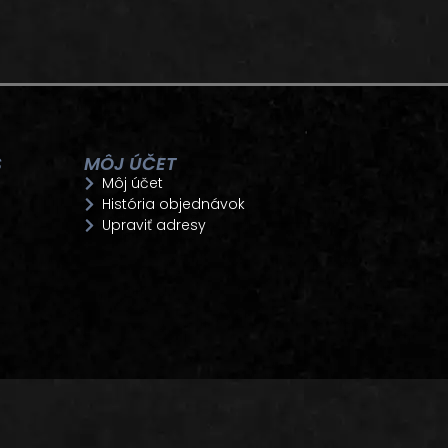
S
MÔJ ÚČET
Môj účet
História objednávok
Upraviť adresy