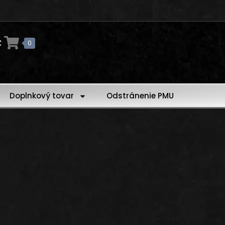
€
0
Doplnkový tovar
Odstránenie PMU