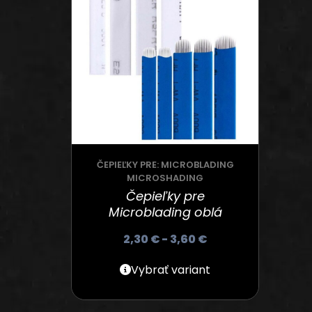
ČEPIEĽKY PRE: MICROBLADING
MICROSHADING
Čepieľky pre
Microblading oblá
2,30
€
-
3,60
€
Vybrať variant