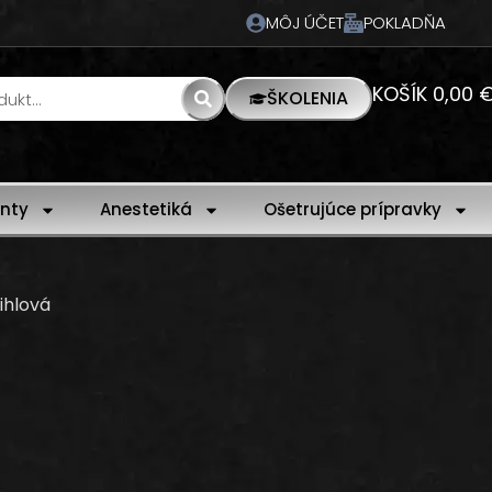
MÔJ ÚČET
POKLADŇA
KOŠÍK
0,00
ŠKOLENIA
nty
Anestetiká
Ošetrujúce prípravky
 ihlová