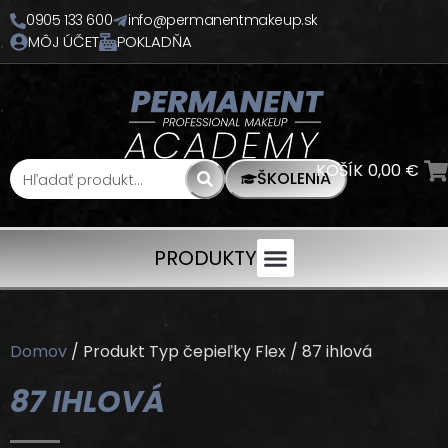
0905 133 600
info@permanentmakeup.sk
MÔJ ÚČET
POKLADŇA
KOŠÍK
0,00
€
ŠKOLENIA
PRODUKTY
Domov
/ Produkt Typ čepieľky Flex / 87 ihlová
87 IHLOVÁ