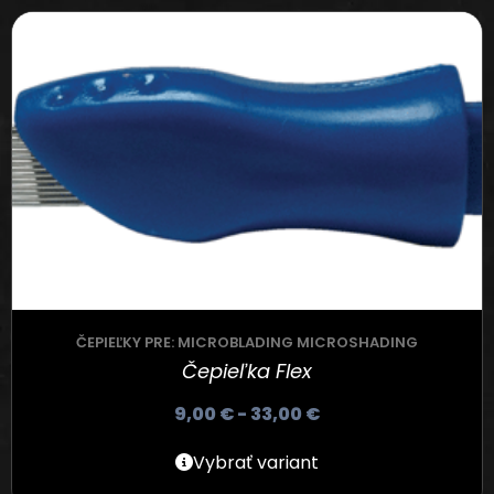
ČEPIEĽKY PRE: MICROBLADING MICROSHADING
Čepieľka Flex
9,00
€
-
33,00
€
Vybrať variant