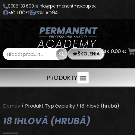
0905 133 600
info@permanentmakeup.sk
MÔJ ÚČET
POKLADŇA
KOŠÍK
0,00
€
ŠKOLENIA
PRODUKTY
Domov
/ Produkt Typ čepielky / 18 ihlová (hrubá)
18 IHLOVÁ (HRUBÁ)