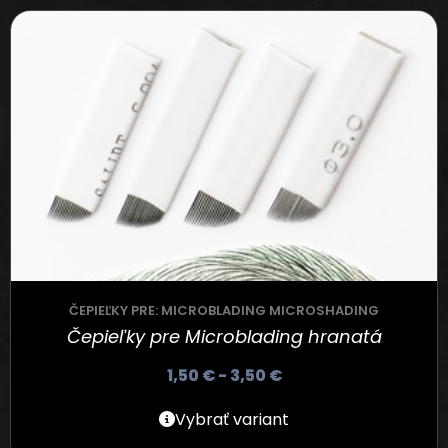
ČEPIEĽKY PRE: MICROBLADING MICROSHADING
Čepieľky pre Microblading hranatá
1,50
€
-
3,50
€
Vybrať variant