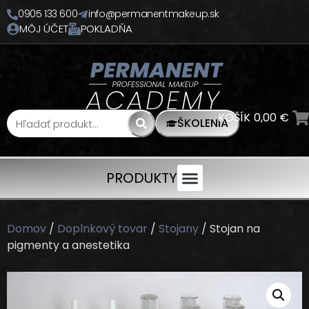
0905 133 600
info@permanentmakeup.sk
MÔJ ÚČET
POKLADŇA
KOŠÍK
0,00
€
ŠKOLENIA
PRODUKTY
Domov
/
Doplnkový tovar
/
Stojany
/ Stojan na
pigmenty a anestetika