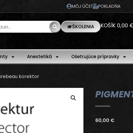
MÔJ ÚČET
POKLADŇA
KOŠÍK
0,00
ŠKOLENIA
nty
Anestetiká
Ošetrujúce prípravky
urebeau korektor
PIGMEN
60,00
€