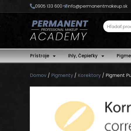
0905 133 600
info@permanentmakeup.sk
Prístroje
Ihly, Čepieľky
Pigme
Domov
/
Pigmenty
/
Korektory
/ Pigment P