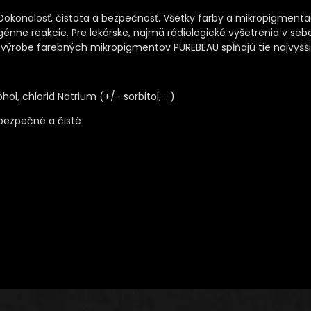
Dokonalosť, čistota a bezpečnosť. Všetky farby a mikropigment
génne reakcie. Pre lekárske, najmä rádiologické vyšetrenia v sebe
i výrobe farebných mikropigmentov PUREBEAU spĺňajú tie najvyšši
ohol, chlorid Natrium (+/- sorbitol, …)
 bezpečné a čisté