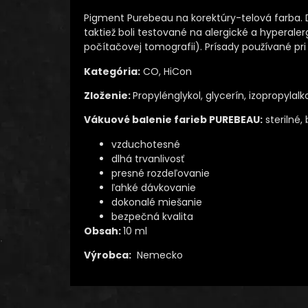
Pigment Purebeau na korektúry-telová farba. 
taktiež boli testované na alergické a hyperaler
počítačovej tomografii). Prísady používané pr
Kategória:
CO, HiCon
Zloženie:
Propylénglykol, glycerín, izopropylalk
Vákuové balenie farieb PUREBEAU:
sterilné,
vzduchotesné
dlhá trvanlivosť
presné rozdeľovanie
ľahké dávkovanie
dokonalé miešanie
bezpečná kvalita
Obsah:
10 ml
Výrobca:
Nemecko