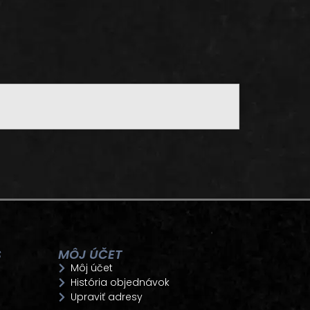
S
MÔJ ÚČET
Môj účet
História objednávok
Upraviť adresy