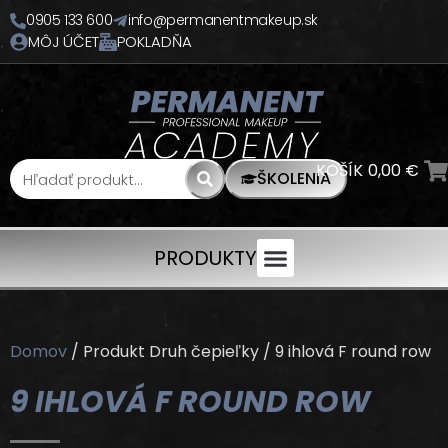
0905 133 600
info@permanentmakeup.sk
MÔJ ÚČET
POKLADŇA
KOŠÍK
0,00
€
ŠKOLENIA
PRODUKTY
Domov
/ Produkt Druh čepieľky / 9 ihlová F round row
9 IHLOVÁ F ROUND ROW