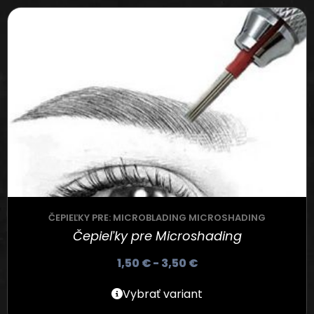
ČEPIEĽKY PRE: MICROBLADING MICROSHADING
Čepieľky pre Microshading
1,50
€
-
3,50
€
Vybrať variant