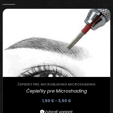
ČEPIEĽKY PRE: MICROBLADING MICROSHADING
Čepieľky pre Microshading
1,50
€
-
3,50
€
Vybrať variant