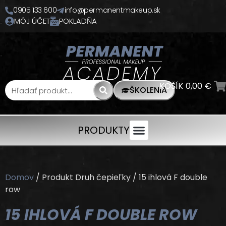
0905 133 600
info@permanentmakeup.sk
MÔJ ÚČET
POKLADŇA
KOŠÍK
0,00
€
ŠKOLENIA
PRODUKTY
Domov
/ Produkt Druh čepieľky / 15 ihlová F double
row
15 IHLOVÁ F DOUBLE ROW