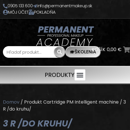
0905 133 600
info@permanentmakeup.sk
MÔJ ÚČET
POKLADŇA
KOŠÍK
0,00
€
ŠKOLENIA
PRODUKTY
Domov
/ Produkt Cartridge PM Intelligent machine / 3
R /do kruhu/
3 R /DO KRUHU/